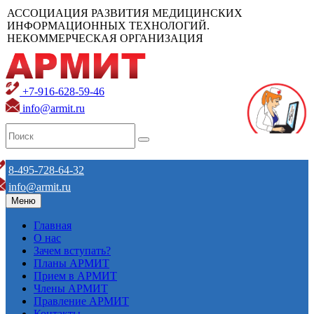
АССОЦИАЦИЯ РАЗВИТИЯ МЕДИЦИНСКИХ
ИНФОРМАЦИОННЫХ ТЕХНОЛОГИЙ.
НЕКОММЕРЧЕСКАЯ ОРГАНИЗАЦИЯ
+7-916-628-59-46
info@armit.ru
8-495-728-64-32
info@armit.ru
Меню
Главная
О нас
Зачем вступать?
Планы АРМИТ
Прием в АРМИТ
Члены АРМИТ
Правление АРМИТ
Контакты