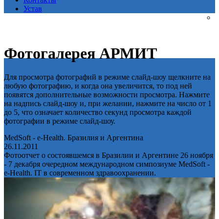
Устав
Фотогалерея АРМИТ
Для просмотра фотографий в режиме слайд-шоу щелкните на
любую фотографию, и когда она увеличится, то под ней
появятся дополнительные возможности просмотра. Нажмите
на надпись слайд-шоу и, при желании, нажмите на число от 1
до 5, что означает количество секунд просмотра каждой
фотографии в режиме слайд-шоу.
MedSoft - e-Health. Бразилия и Аргентина
26.11.2011
Фотоотчет о состоявшемся в Бразилии и Аргентине 26 ноября
- 7 декабря очередном международном симпозиуме MedSoft -
e-Health. IT в современном здравоохранении.