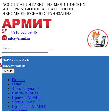
АССОЦИАЦИЯ РАЗВИТИЯ МЕДИЦИНСКИХ
ИНФОРМАЦИОННЫХ ТЕХНОЛОГИЙ.
НЕКОММЕРЧЕСКАЯ ОРГАНИЗАЦИЯ
+7-916-628-59-46
info@armit.ru
8-495-728-64-32
info@armit.ru
Меню
Главная
О нас
Зачем вступать?
Планы АРМИТ
Прием в АРМИТ
Члены АРМИТ
Правление АРМИТ
Контакты