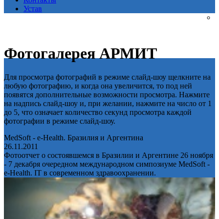
Устав
Фотогалерея АРМИТ
Для просмотра фотографий в режиме слайд-шоу щелкните на
любую фотографию, и когда она увеличится, то под ней
появятся дополнительные возможности просмотра. Нажмите
на надпись слайд-шоу и, при желании, нажмите на число от 1
до 5, что означает количество секунд просмотра каждой
фотографии в режиме слайд-шоу.
MedSoft - e-Health. Бразилия и Аргентина
26.11.2011
Фотоотчет о состоявшемся в Бразилии и Аргентине 26 ноября
- 7 декабря очередном международном симпозиуме MedSoft -
e-Health. IT в современном здравоохранении.