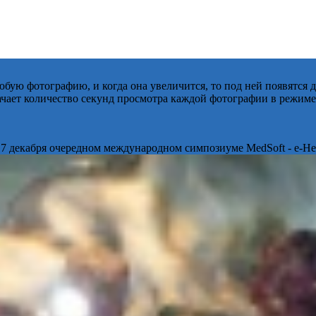
бую фотографию, и когда она увеличится, то под ней появятся
начает количество секунд просмотра каждой фотографии в режиме
 7 декабря очередном международном симпозиуме MedSoft - e-Hea