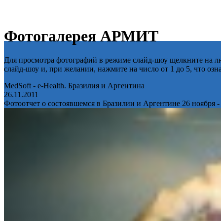
Фотогалерея АРМИТ
Для просмотра фотографий в режиме слайд-шоу щелкните на лю
слайд-шоу и, при желании, нажмите на число от 1 до 5, что оз
MedSoft - e-Health. Бразилия и Аргентина
26.11.2011
Фотоотчет о состоявшемся в Бразилии и Аргентине 26 ноября -