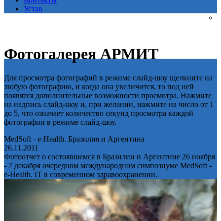
Устав
Фотогалерея АРМИТ
Для просмотра фотографий в режиме слайд-шоу щелкните на
любую фотографию, и когда она увеличится, то под ней
появятся дополнительные возможности просмотра. Нажмите
на надпись слайд-шоу и, при желании, нажмите на число от 1
до 5, что означает количество секунд просмотра каждой
фотографии в режиме слайд-шоу.
MedSoft - e-Health. Бразилия и Аргентина
26.11.2011
Фотоотчет о состоявшемся в Бразилии и Аргентине 26 ноября
- 7 декабря очередном международном симпозиуме MedSoft -
e-Health. IT в современном здравоохранении.