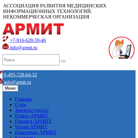
АССОЦИАЦИЯ РАЗВИТИЯ МЕДИЦИНСКИХ
ИНФОРМАЦИОННЫХ ТЕХНОЛОГИЙ.
НЕКОММЕРЧЕСКАЯ ОРГАНИЗАЦИЯ
+7-916-628-59-46
info@armit.ru
8-495-728-64-32
info@armit.ru
Меню
Главная
О нас
Зачем вступать?
Планы АРМИТ
Прием в АРМИТ
Члены АРМИТ
Правление АРМИТ
Контакты