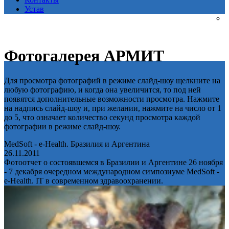
Устав
Фотогалерея АРМИТ
Для просмотра фотографий в режиме слайд-шоу щелкните на
любую фотографию, и когда она увеличится, то под ней
появятся дополнительные возможности просмотра. Нажмите
на надпись слайд-шоу и, при желании, нажмите на число от 1
до 5, что означает количество секунд просмотра каждой
фотографии в режиме слайд-шоу.
MedSoft - e-Health. Бразилия и Аргентина
26.11.2011
Фотоотчет о состоявшемся в Бразилии и Аргентине 26 ноября
- 7 декабря очередном международном симпозиуме MedSoft -
e-Health. IT в современном здравоохранении.