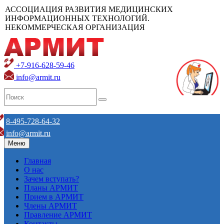
АССОЦИАЦИЯ РАЗВИТИЯ МЕДИЦИНСКИХ
ИНФОРМАЦИОННЫХ ТЕХНОЛОГИЙ.
НЕКОММЕРЧЕСКАЯ ОРГАНИЗАЦИЯ
+7-916-628-59-46
info@armit.ru
8-495-728-64-32
info@armit.ru
Меню
Главная
О нас
Зачем вступать?
Планы АРМИТ
Прием в АРМИТ
Члены АРМИТ
Правление АРМИТ
Контакты