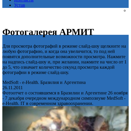
Устав
Фотогалерея АРМИТ
Для просмотра фотографий в режиме слайд-шоу щелкните на
любую фотографию, и когда она увеличится, то под ней
появятся дополнительные возможности просмотра. Нажмите
на надпись слайд-шоу и, при желании, нажмите на число от 1
до 5, что означает количество секунд просмотра каждой
фотографии в режиме слайд-шоу.
MedSoft - e-Health. Бразилия и Аргентина
26.11.2011
Фотоотчет о состоявшемся в Бразилии и Аргентине 26 ноября
- 7 декабря очередном международном симпозиуме MedSoft -
e-Health. IT в современном здравоохранении.