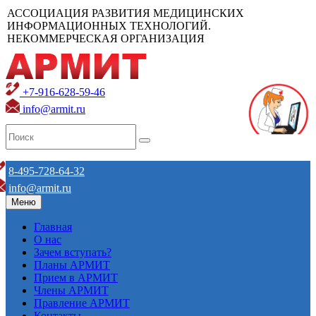
АССОЦИАЦИЯ РАЗВИТИЯ МЕДИЦИНСКИХ
ИНФОРМАЦИОННЫХ ТЕХНОЛОГИЙ.
НЕКОММЕРЧЕСКАЯ ОРГАНИЗАЦИЯ
+7-916-628-59-46
info@armit.ru
8-495-728-64-32
info@armit.ru
Меню
Главная
О нас
Зачем вступать?
Планы АРМИТ
Прием в АРМИТ
Члены АРМИТ
Правление АРМИТ
Контакты