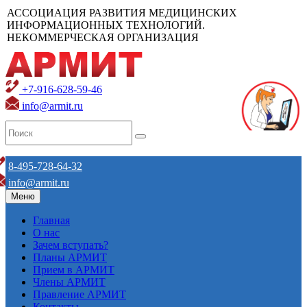
АССОЦИАЦИЯ РАЗВИТИЯ МЕДИЦИНСКИХ
ИНФОРМАЦИОННЫХ ТЕХНОЛОГИЙ.
НЕКОММЕРЧЕСКАЯ ОРГАНИЗАЦИЯ
+7-916-628-59-46
info@armit.ru
8-495-728-64-32
info@armit.ru
Меню
Главная
О нас
Зачем вступать?
Планы АРМИТ
Прием в АРМИТ
Члены АРМИТ
Правление АРМИТ
Контакты