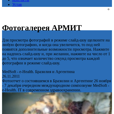
Устав
Фотогалерея АРМИТ
Для просмотра фотографий в режиме слайд-шоу щелкните на
любую фотографию, и когда она увеличится, то под ней
появятся дополнительные возможности просмотра. Нажмите
на надпись слайд-шоу и, при желании, нажмите на число от 1
до 5, что означает количество секунд просмотра каждой
фотографии в режиме слайд-шоу.
MedSoft - e-Health. Бразилия и Аргентина
26.11.2011
Фотоотчет о состоявшемся в Бразилии и Аргентине 26 ноября
- 7 декабря очередном международном симпозиуме MedSoft -
e-Health. IT в современном здравоохранении.