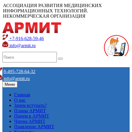
АССОЦИАЦИЯ РАЗВИТИЯ МЕДИЦИНСКИХ
ИНФОРМАЦИОННЫХ ТЕХНОЛОГИЙ.
НЕКОММЕРЧЕСКАЯ ОРГАНИЗАЦИЯ
+7-916-628-59-46
info@armit.ru
8-495-728-64-32
info@armit.ru
Меню
Главная
О нас
Зачем вступать?
Планы АРМИТ
Прием в АРМИТ
Члены АРМИТ
Правление АРМИТ
Контакты