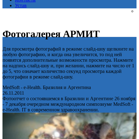
Устав
Фотогалерея АРМИТ
Для просмотра фотографий в режиме слайд-шоу щелкните на
любую фотографию, и когда она увеличится, то под ней
появятся дополнительные возможности просмотра. Нажмите
на надпись слайд-шоу и, при желании, нажмите на число от 1
до 5, что означает количество секунд просмотра каждой
фотографии в режиме слайд-шоу.
MedSoft - e-Health. Бразилия и Аргентина
26.11.2011
Фотоотчет о состоявшемся в Бразилии и Аргентине 26 ноября
- 7 декабря очередном международном симпозиуме MedSoft -
e-Health. IT в современном здравоохранении.