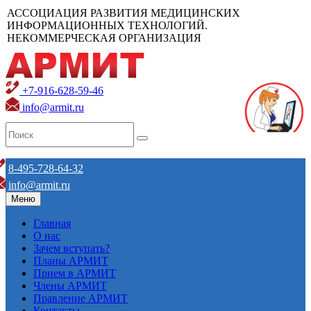
АССОЦИАЦИЯ РАЗВИТИЯ МЕДИЦИНСКИХ
ИНФОРМАЦИОННЫХ ТЕХНОЛОГИЙ.
НЕКОММЕРЧЕСКАЯ ОРГАНИЗАЦИЯ
+7-916-628-59-46
info@armit.ru
8-495-728-64-32
info@armit.ru
Меню
Главная
О нас
Зачем вступать?
Планы АРМИТ
Прием в АРМИТ
Члены АРМИТ
Правление АРМИТ
Контакты