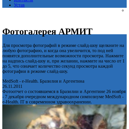
Устав
Фотогалерея АРМИТ
Для просмотра фотографий в режиме слайд-шоу щелкните на
любую фотографию, и когда она увеличится, то под ней
появятся дополнительные возможности просмотра. Нажмите
на надпись слайд-шоу и, при желании, нажмите на число от 1
до 5, что означает количество секунд просмотра каждой
фотографии в режиме слайд-шоу.
MedSoft - e-Health. Бразилия и Аргентина
26.11.2011
Фотоотчет о состоявшемся в Бразилии и Аргентине 26 ноября
- 7 декабря очередном международном симпозиуме MedSoft -
e-Health. IT в современном здравоохранении.