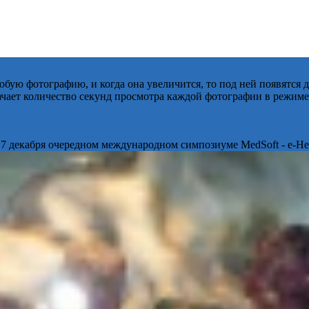
бую фотографию, и когда она увеличится, то под ней появятся
начает количество секунд просмотра каждой фотографии в режиме
 7 декабря очередном международном симпозиуме MedSoft - e-Hea