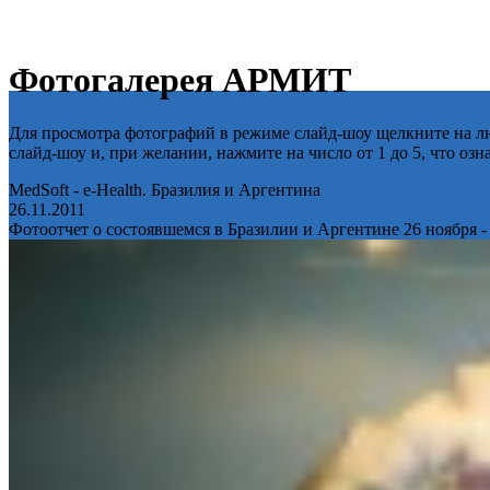
Фотогалерея АРМИТ
Для просмотра фотографий в режиме слайд-шоу щелкните на лю
слайд-шоу и, при желании, нажмите на число от 1 до 5, что оз
MedSoft - e-Health. Бразилия и Аргентина
26.11.2011
Фотоотчет о состоявшемся в Бразилии и Аргентине 26 ноября -