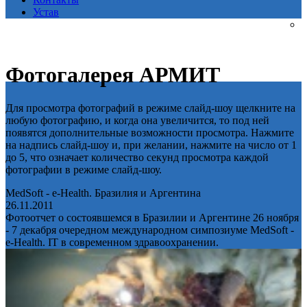
Устав
Фотогалерея АРМИТ
Для просмотра фотографий в режиме слайд-шоу щелкните на
любую фотографию, и когда она увеличится, то под ней
появятся дополнительные возможности просмотра. Нажмите
на надпись слайд-шоу и, при желании, нажмите на число от 1
до 5, что означает количество секунд просмотра каждой
фотографии в режиме слайд-шоу.
MedSoft - e-Health. Бразилия и Аргентина
26.11.2011
Фотоотчет о состоявшемся в Бразилии и Аргентине 26 ноября
- 7 декабря очередном международном симпозиуме MedSoft -
e-Health. IT в современном здравоохранении.