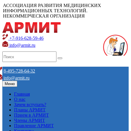
АССОЦИАЦИЯ РАЗВИТИЯ МЕДИЦИНСКИХ
ИНФОРМАЦИОННЫХ ТЕХНОЛОГИЙ.
НЕКОММЕРЧЕСКАЯ ОРГАНИЗАЦИЯ
+7-916-628-59-46
info@armit.ru
8-495-728-64-32
info@armit.ru
Меню
Главная
О нас
Зачем вступать?
Планы АРМИТ
Прием в АРМИТ
Члены АРМИТ
Правление АРМИТ
Контакты