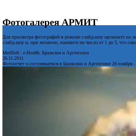
Фотогалерея АРМИТ
Для просмотра фотографий в режиме слайд-шоу щелкните на лю
слайд-шоу и, при желании, нажмите на число от 1 до 5, что оз
MedSoft - e-Health. Бразилия и Аргентина
26.11.2011
Фотоотчет о состоявшемся в Бразилии и Аргентине 26 ноября -