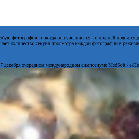
бую фотографию, и когда она увеличится, то под ней появятся
начает количество секунд просмотра каждой фотографии в режиме
 7 декабря очередном международном симпозиуме MedSoft - e-Hea