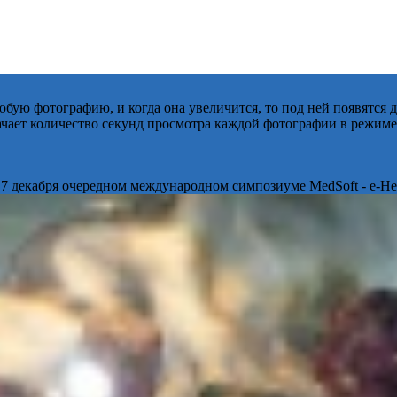
бую фотографию, и когда она увеличится, то под ней появятся
начает количество секунд просмотра каждой фотографии в режиме
 7 декабря очередном международном симпозиуме MedSoft - e-Hea