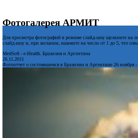
Фотогалерея АРМИТ
Для просмотра фотографий в режиме слайд-шоу щелкните на лю
слайд-шоу и, при желании, нажмите на число от 1 до 5, что оз
MedSoft - e-Health. Бразилия и Аргентина
26.11.2011
Фотоотчет о состоявшемся в Бразилии и Аргентине 26 ноября -