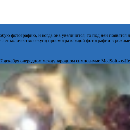
бую фотографию, и когда она увеличится, то под ней появятся
начает количество секунд просмотра каждой фотографии в режиме
 7 декабря очередном международном симпозиуме MedSoft - e-Hea