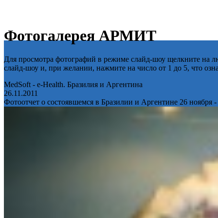
Фотогалерея АРМИТ
Для просмотра фотографий в режиме слайд-шоу щелкните на лю
слайд-шоу и, при желании, нажмите на число от 1 до 5, что оз
MedSoft - e-Health. Бразилия и Аргентина
26.11.2011
Фотоотчет о состоявшемся в Бразилии и Аргентине 26 ноября -