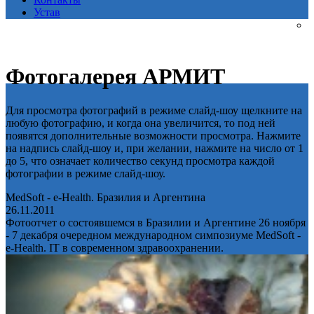
Устав
Фотогалерея АРМИТ
Для просмотра фотографий в режиме слайд-шоу щелкните на
любую фотографию, и когда она увеличится, то под ней
появятся дополнительные возможности просмотра. Нажмите
на надпись слайд-шоу и, при желании, нажмите на число от 1
до 5, что означает количество секунд просмотра каждой
фотографии в режиме слайд-шоу.
MedSoft - e-Health. Бразилия и Аргентина
26.11.2011
Фотоотчет о состоявшемся в Бразилии и Аргентине 26 ноября
- 7 декабря очередном международном симпозиуме MedSoft -
e-Health. IT в современном здравоохранении.