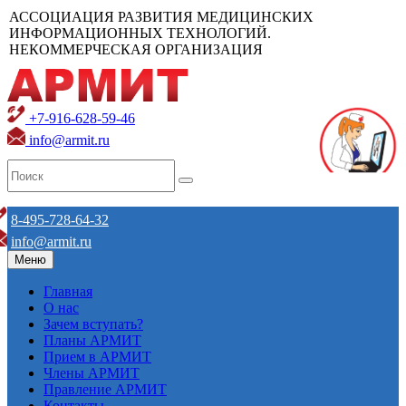
АССОЦИАЦИЯ РАЗВИТИЯ МЕДИЦИНСКИХ
ИНФОРМАЦИОННЫХ ТЕХНОЛОГИЙ.
НЕКОММЕРЧЕСКАЯ ОРГАНИЗАЦИЯ
+7-916-628-59-46
info@armit.ru
8-495-728-64-32
info@armit.ru
Меню
Главная
О нас
Зачем вступать?
Планы АРМИТ
Прием в АРМИТ
Члены АРМИТ
Правление АРМИТ
Контакты