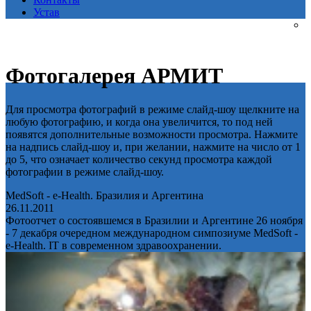
Устав
Фотогалерея АРМИТ
Для просмотра фотографий в режиме слайд-шоу щелкните на
любую фотографию, и когда она увеличится, то под ней
появятся дополнительные возможности просмотра. Нажмите
на надпись слайд-шоу и, при желании, нажмите на число от 1
до 5, что означает количество секунд просмотра каждой
фотографии в режиме слайд-шоу.
MedSoft - e-Health. Бразилия и Аргентина
26.11.2011
Фотоотчет о состоявшемся в Бразилии и Аргентине 26 ноября
- 7 декабря очередном международном симпозиуме MedSoft -
e-Health. IT в современном здравоохранении.