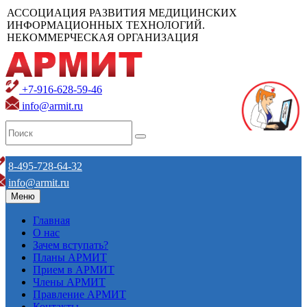
АССОЦИАЦИЯ РАЗВИТИЯ МЕДИЦИНСКИХ
ИНФОРМАЦИОННЫХ ТЕХНОЛОГИЙ.
НЕКОММЕРЧЕСКАЯ ОРГАНИЗАЦИЯ
+7-916-628-59-46
info@armit.ru
8-495-728-64-32
info@armit.ru
Меню
Главная
О нас
Зачем вступать?
Планы АРМИТ
Прием в АРМИТ
Члены АРМИТ
Правление АРМИТ
Контакты