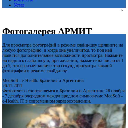
Устав
Фотогалерея АРМИТ
Для просмотра фотографий в режиме слайд-шоу щелкните на
любую фотографию, и когда она увеличится, то под ней
появятся дополнительные возможности просмотра. Нажмите
на надпись слайд-шоу и, при желании, нажмите на число от 1
до 5, что означает количество секунд просмотра каждой
фотографии в режиме слайд-шоу.
MedSoft - e-Health. Бразилия и Аргентина
26.11.2011
Фотоотчет о состоявшемся в Бразилии и Аргентине 26 ноября
- 7 декабря очередном международном симпозиуме MedSoft -
e-Health. IT в современном здравоохранении.