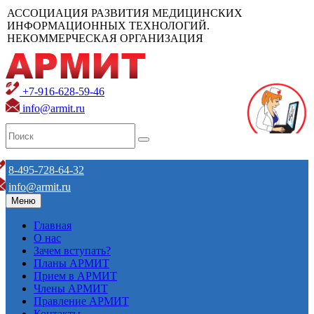
АССОЦИАЦИЯ РАЗВИТИЯ МЕДИЦИНСКИХ
ИНФОРМАЦИОННЫХ ТЕХНОЛОГИЙ.
НЕКОММЕРЧЕСКАЯ ОРГАНИЗАЦИЯ
+7-916-628-59-46
info@armit.ru
8-495-728-64-32
info@armit.ru
Меню
Главная
О нас
Зачем вступать?
Планы АРМИТ
Прием в АРМИТ
Члены АРМИТ
Правление АРМИТ
Контакты