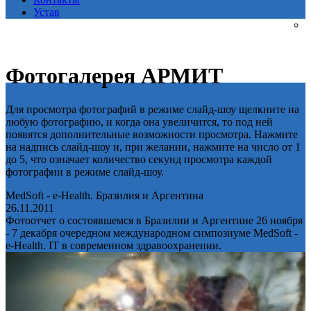
Устав
Фотогалерея АРМИТ
Для просмотра фотографий в режиме слайд-шоу щелкните на
любую фотографию, и когда она увеличится, то под ней
появятся дополнительные возможности просмотра. Нажмите
на надпись слайд-шоу и, при желании, нажмите на число от 1
до 5, что означает количество секунд просмотра каждой
фотографии в режиме слайд-шоу.
MedSoft - e-Health. Бразилия и Аргентина
26.11.2011
Фотоотчет о состоявшемся в Бразилии и Аргентине 26 ноября
- 7 декабря очередном международном симпозиуме MedSoft -
e-Health. IT в современном здравоохранении.