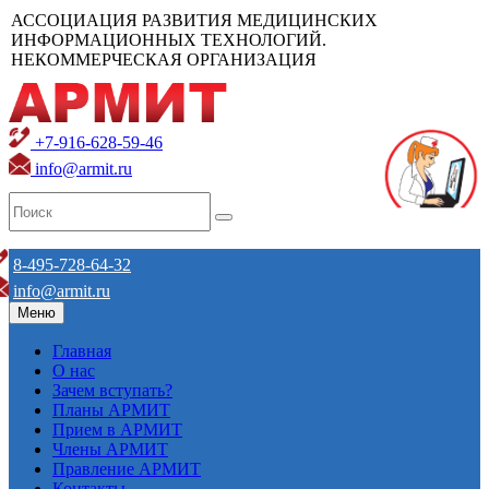
АССОЦИАЦИЯ РАЗВИТИЯ МЕДИЦИНСКИХ
ИНФОРМАЦИОННЫХ ТЕХНОЛОГИЙ.
НЕКОММЕРЧЕСКАЯ ОРГАНИЗАЦИЯ
+7-916-628-59-46
info@armit.ru
8-495-728-64-32
info@armit.ru
Меню
Главная
О нас
Зачем вступать?
Планы АРМИТ
Прием в АРМИТ
Члены АРМИТ
Правление АРМИТ
Контакты