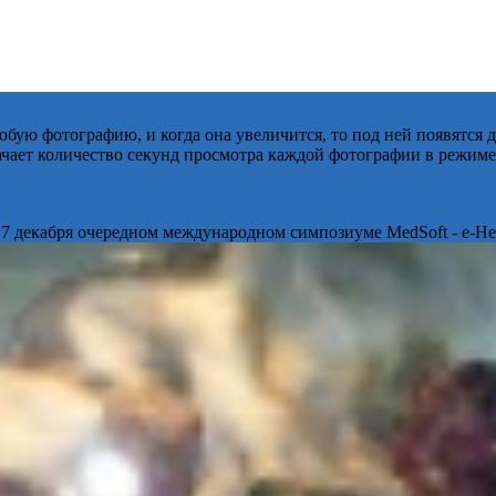
бую фотографию, и когда она увеличится, то под ней появятся
начает количество секунд просмотра каждой фотографии в режиме
 7 декабря очередном международном симпозиуме MedSoft - e-Hea