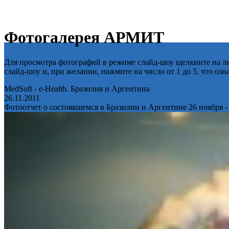
Фотогалерея АРМИТ
Для просмотра фотографий в режиме слайд-шоу щелкните на лю
слайд-шоу и, при желании, нажмите на число от 1 до 5, что оз
MedSoft - e-Health. Бразилия и Аргентина
26.11.2011
Фотоотчет о состоявшемся в Бразилии и Аргентине 26 ноября -