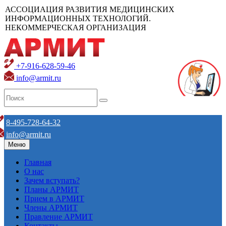
АССОЦИАЦИЯ РАЗВИТИЯ МЕДИЦИНСКИХ
ИНФОРМАЦИОННЫХ ТЕХНОЛОГИЙ.
НЕКОММЕРЧЕСКАЯ ОРГАНИЗАЦИЯ
+7-916-628-59-46
info@armit.ru
8-495-728-64-32
info@armit.ru
Меню
Главная
О нас
Зачем вступать?
Планы АРМИТ
Прием в АРМИТ
Члены АРМИТ
Правление АРМИТ
Контакты