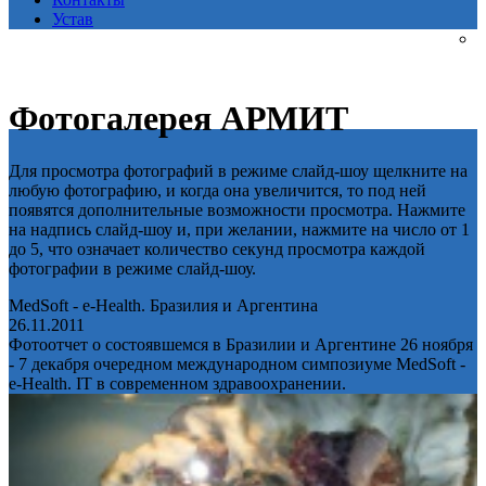
Устав
Фотогалерея АРМИТ
Для просмотра фотографий в режиме слайд-шоу щелкните на
любую фотографию, и когда она увеличится, то под ней
появятся дополнительные возможности просмотра. Нажмите
на надпись слайд-шоу и, при желании, нажмите на число от 1
до 5, что означает количество секунд просмотра каждой
фотографии в режиме слайд-шоу.
MedSoft - e-Health. Бразилия и Аргентина
26.11.2011
Фотоотчет о состоявшемся в Бразилии и Аргентине 26 ноября
- 7 декабря очередном международном симпозиуме MedSoft -
e-Health. IT в современном здравоохранении.