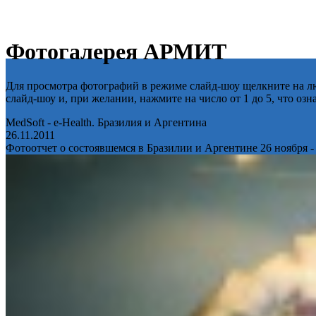
Фотогалерея АРМИТ
Для просмотра фотографий в режиме слайд-шоу щелкните на лю
слайд-шоу и, при желании, нажмите на число от 1 до 5, что оз
MedSoft - e-Health. Бразилия и Аргентина
26.11.2011
Фотоотчет о состоявшемся в Бразилии и Аргентине 26 ноября -