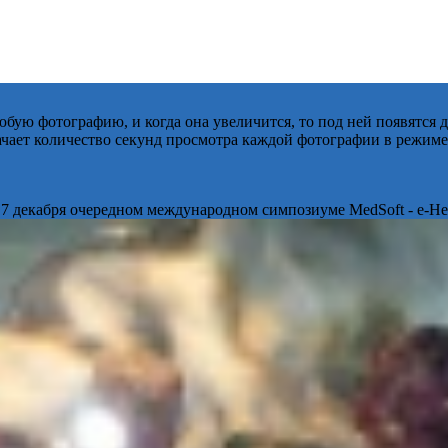
бую фотографию, и когда она увеличится, то под ней появятся
начает количество секунд просмотра каждой фотографии в режиме
 7 декабря очередном международном симпозиуме MedSoft - e-Hea