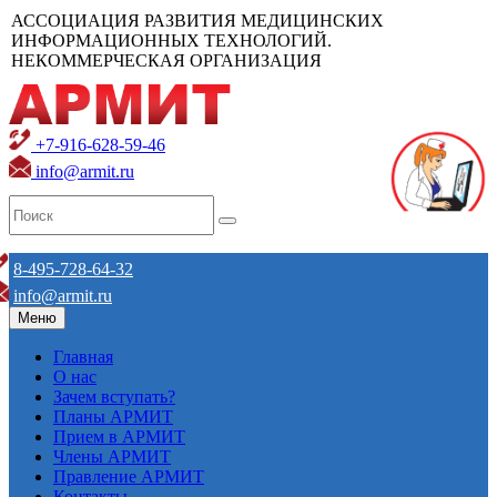
АССОЦИАЦИЯ РАЗВИТИЯ МЕДИЦИНСКИХ
ИНФОРМАЦИОННЫХ ТЕХНОЛОГИЙ.
НЕКОММЕРЧЕСКАЯ ОРГАНИЗАЦИЯ
+7-916-628-59-46
info@armit.ru
8-495-728-64-32
info@armit.ru
Меню
Главная
О нас
Зачем вступать?
Планы АРМИТ
Прием в АРМИТ
Члены АРМИТ
Правление АРМИТ
Контакты