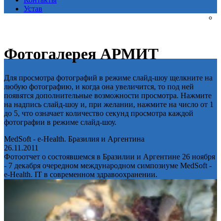
Устав
Фотогалерея АРМИТ
Для просмотра фотографий в режиме слайд-шоу щелкните на
любую фотографию, и когда она увеличится, то под ней
появятся дополнительные возможности просмотра. Нажмите
на надпись слайд-шоу и, при желании, нажмите на число от 1
до 5, что означает количество секунд просмотра каждой
фотографии в режиме слайд-шоу.
MedSoft - e-Health. Бразилия и Аргентина
26.11.2011
Фотоотчет о состоявшемся в Бразилии и Аргентине 26 ноября
- 7 декабря очередном международном симпозиуме MedSoft -
e-Health. IT в современном здравоохранении.