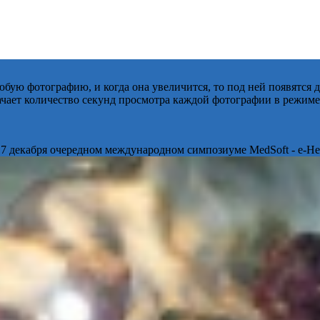
бую фотографию, и когда она увеличится, то под ней появятся
начает количество секунд просмотра каждой фотографии в режиме
 7 декабря очередном международном симпозиуме MedSoft - e-Hea