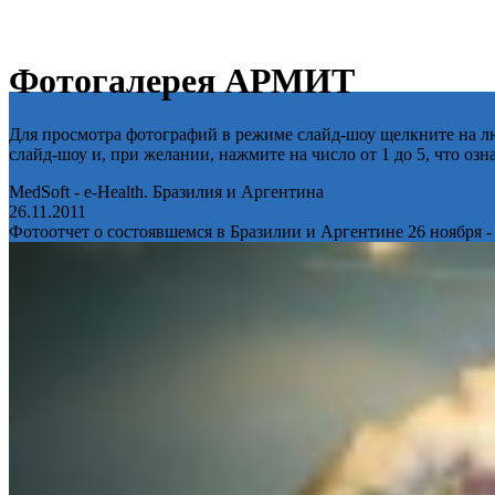
Фотогалерея АРМИТ
Для просмотра фотографий в режиме слайд-шоу щелкните на лю
слайд-шоу и, при желании, нажмите на число от 1 до 5, что оз
MedSoft - e-Health. Бразилия и Аргентина
26.11.2011
Фотоотчет о состоявшемся в Бразилии и Аргентине 26 ноября -