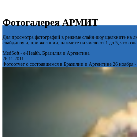
Фотогалерея АРМИТ
Для просмотра фотографий в режиме слайд-шоу щелкните на лю
слайд-шоу и, при желании, нажмите на число от 1 до 5, что оз
MedSoft - e-Health. Бразилия и Аргентина
26.11.2011
Фотоотчет о состоявшемся в Бразилии и Аргентине 26 ноября -