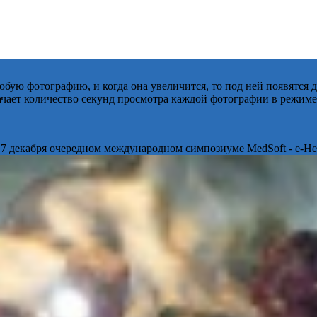
бую фотографию, и когда она увеличится, то под ней появятся
начает количество секунд просмотра каждой фотографии в режиме
 7 декабря очередном международном симпозиуме MedSoft - e-Hea