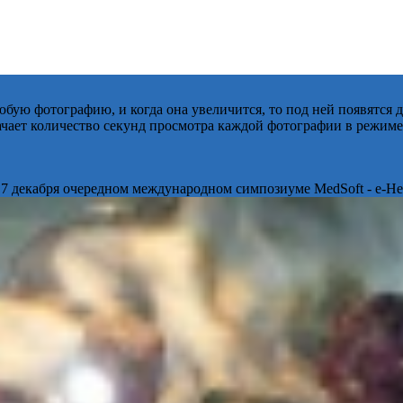
бую фотографию, и когда она увеличится, то под ней появятся
начает количество секунд просмотра каждой фотографии в режиме
 7 декабря очередном международном симпозиуме MedSoft - e-Hea