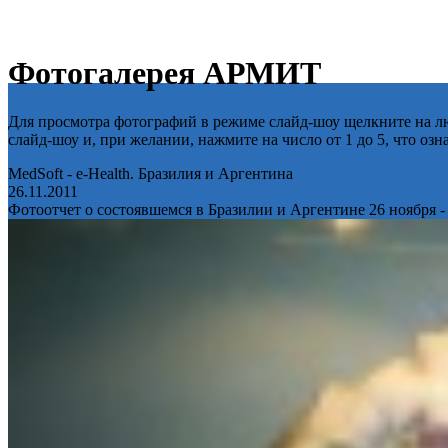
Фотогалерея АРМИТ
Для просмотра фотографий в режиме слайд-шоу щелкните на лю
слайд-шоу и, при желании, нажмите на число от 1 до 5, что оз
MedSoft - e-Health. Бразилия и Аргентина
26.11.2011
Фотоотчет о состоявшемся в Бразилии и Аргентине 26 ноября -