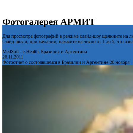
Фотогалерея АРМИТ
Для просмотра фотографий в режиме слайд-шоу щелкните на лю
слайд-шоу и, при желании, нажмите на число от 1 до 5, что оз
MedSoft - e-Health. Бразилия и Аргентина
26.11.2011
Фотоотчет о состоявшемся в Бразилии и Аргентине 26 ноября -