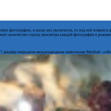
бую фотографию, и когда она увеличится, то под ней появятся
начает количество секунд просмотра каждой фотографии в режиме
 7 декабря очередном международном симпозиуме MedSoft - e-Hea