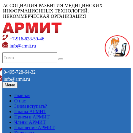
АССОЦИАЦИЯ РАЗВИТИЯ МЕДИЦИНСКИХ
ИНФОРМАЦИОННЫХ ТЕХНОЛОГИЙ.
НЕКОММЕРЧЕСКАЯ ОРГАНИЗАЦИЯ
+7-916-628-59-46
info@armit.ru
8-495-728-64-32
info@armit.ru
Меню
Главная
О нас
Зачем вступать?
Планы АРМИТ
Прием в АРМИТ
Члены АРМИТ
Правление АРМИТ
Контакты