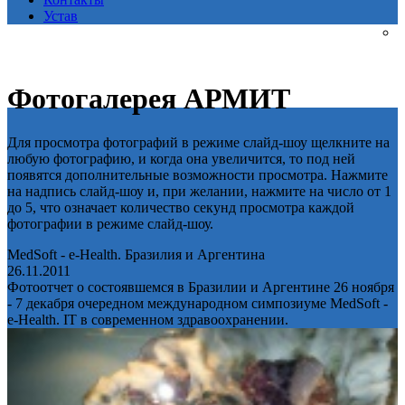
Устав
Фотогалерея АРМИТ
Для просмотра фотографий в режиме слайд-шоу щелкните на
любую фотографию, и когда она увеличится, то под ней
появятся дополнительные возможности просмотра. Нажмите
на надпись слайд-шоу и, при желании, нажмите на число от 1
до 5, что означает количество секунд просмотра каждой
фотографии в режиме слайд-шоу.
MedSoft - e-Health. Бразилия и Аргентина
26.11.2011
Фотоотчет о состоявшемся в Бразилии и Аргентине 26 ноября
- 7 декабря очередном международном симпозиуме MedSoft -
e-Health. IT в современном здравоохранении.