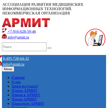
АССОЦИАЦИЯ РАЗВИТИЯ МЕДИЦИНСКИХ
ИНФОРМАЦИОННЫХ ТЕХНОЛОГИЙ.
НЕКОММЕРЧЕСКАЯ ОРГАНИЗАЦИЯ
+7-916-628-59-46
info@armit.ru
8-495-728-64-32
info@armit.ru
Меню
Главная
О нас
Зачем вступать?
Планы АРМИТ
Прием в АРМИТ
Члены АРМИТ
Правление АРМИТ
Контакты