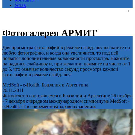
Устав
Фотогалерея АРМИТ
Для просмотра фотографий в режиме слайд-шоу щелкните на
любую фотографию, и когда она увеличится, то под ней
появятся дополнительные возможности просмотра. Нажмите
на надпись слайд-шоу и, при желании, нажмите на число от 1
до 5, что означает количество секунд просмотра каждой
фотографии в режиме слайд-шоу.
MedSoft - e-Health. Бразилия и Аргентина
26.11.2011
Фотоотчет о состоявшемся в Бразилии и Аргентине 26 ноября
- 7 декабря очередном международном симпозиуме MedSoft -
e-Health. IT в современном здравоохранении.