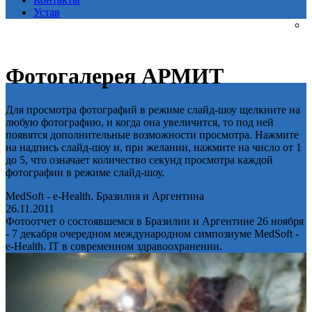
Устав
Фотогалерея АРМИТ
Для просмотра фотографий в режиме слайд-шоу щелкните на
любую фотографию, и когда она увеличится, то под ней
появятся дополнительные возможности просмотра. Нажмите
на надпись слайд-шоу и, при желании, нажмите на число от 1
до 5, что означает количество секунд просмотра каждой
фотографии в режиме слайд-шоу.
MedSoft - e-Health. Бразилия и Аргентина
26.11.2011
Фотоотчет о состоявшемся в Бразилии и Аргентине 26 ноября
- 7 декабря очередном международном симпозиуме MedSoft -
e-Health. IT в современном здравоохранении.