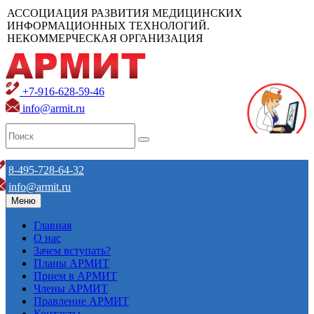
АССОЦИАЦИЯ РАЗВИТИЯ МЕДИЦИНСКИХ
ИНФОРМАЦИОННЫХ ТЕХНОЛОГИЙ.
НЕКОММЕРЧЕСКАЯ ОРГАНИЗАЦИЯ
+7-916-628-59-46
info@armit.ru
8-495-728-64-32
info@armit.ru
Меню
Главная
О нас
Зачем вступать?
Планы АРМИТ
Прием в АРМИТ
Члены АРМИТ
Правление АРМИТ
Контакты