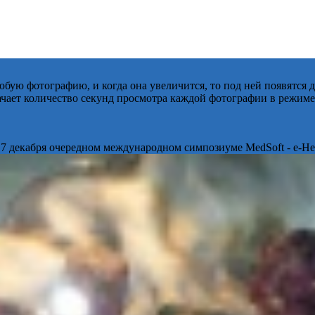
бую фотографию, и когда она увеличится, то под ней появятся
начает количество секунд просмотра каждой фотографии в режиме
 7 декабря очередном международном симпозиуме MedSoft - e-Hea