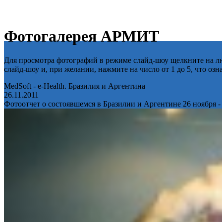
Фотогалерея АРМИТ
Для просмотра фотографий в режиме слайд-шоу щелкните на лю
слайд-шоу и, при желании, нажмите на число от 1 до 5, что оз
MedSoft - e-Health. Бразилия и Аргентина
26.11.2011
Фотоотчет о состоявшемся в Бразилии и Аргентине 26 ноября -