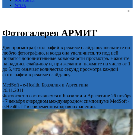
Устав
Фотогалерея АРМИТ
Для просмотра фотографий в режиме слайд-шоу щелкните на
любую фотографию, и когда она увеличится, то под ней
появятся дополнительные возможности просмотра. Нажмите
на надпись слайд-шоу и, при желании, нажмите на число от 1
до 5, что означает количество секунд просмотра каждой
фотографии в режиме слайд-шоу.
MedSoft - e-Health. Бразилия и Аргентина
26.11.2011
Фотоотчет о состоявшемся в Бразилии и Аргентине 26 ноября
- 7 декабря очередном международном симпозиуме MedSoft -
e-Health. IT в современном здравоохранении.