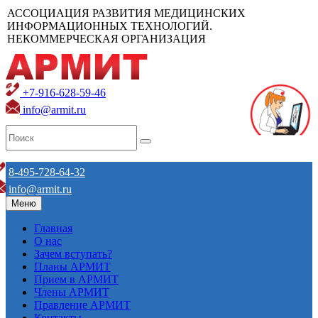
АССОЦИАЦИЯ РАЗВИТИЯ МЕДИЦИНСКИХ
ИНФОРМАЦИОННЫХ ТЕХНОЛОГИЙ.
НЕКОММЕРЧЕСКАЯ ОРГАНИЗАЦИЯ
+7-916-628-59-46
info@armit.ru
8-495-728-64-32
info@armit.ru
Меню
Главная
О нас
Зачем вступать?
Планы АРМИТ
Прием в АРМИТ
Члены АРМИТ
Правление АРМИТ
Контакты