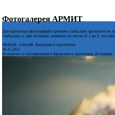
Фотогалерея АРМИТ
Для просмотра фотографий в режиме слайд-шоу щелкните на лю
слайд-шоу и, при желании, нажмите на число от 1 до 5, что оз
MedSoft - e-Health. Бразилия и Аргентина
26.11.2011
Фотоотчет о состоявшемся в Бразилии и Аргентине 26 ноября -