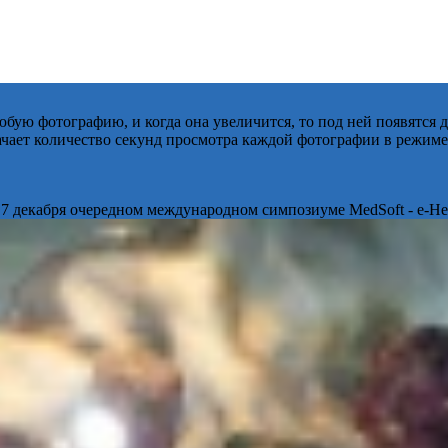
бую фотографию, и когда она увеличится, то под ней появятся
начает количество секунд просмотра каждой фотографии в режиме
 7 декабря очередном международном симпозиуме MedSoft - e-Hea