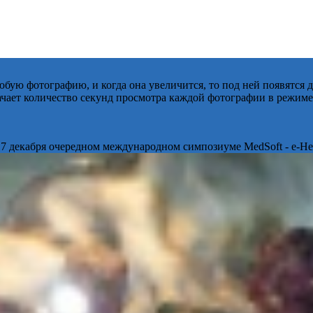
бую фотографию, и когда она увеличится, то под ней появятся
начает количество секунд просмотра каждой фотографии в режиме
 7 декабря очередном международном симпозиуме MedSoft - e-Hea