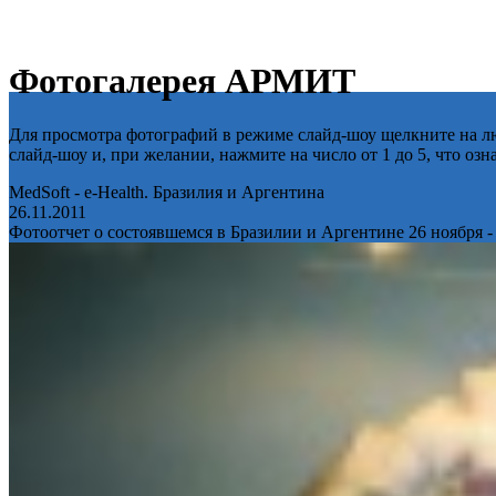
Фотогалерея АРМИТ
Для просмотра фотографий в режиме слайд-шоу щелкните на лю
слайд-шоу и, при желании, нажмите на число от 1 до 5, что оз
MedSoft - e-Health. Бразилия и Аргентина
26.11.2011
Фотоотчет о состоявшемся в Бразилии и Аргентине 26 ноября -