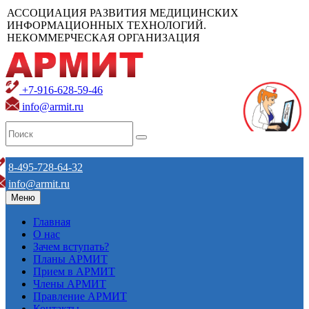
АССОЦИАЦИЯ РАЗВИТИЯ МЕДИЦИНСКИХ
ИНФОРМАЦИОННЫХ ТЕХНОЛОГИЙ.
НЕКОММЕРЧЕСКАЯ ОРГАНИЗАЦИЯ
+7-916-628-59-46
info@armit.ru
8-495-728-64-32
info@armit.ru
Меню
Главная
О нас
Зачем вступать?
Планы АРМИТ
Прием в АРМИТ
Члены АРМИТ
Правление АРМИТ
Контакты