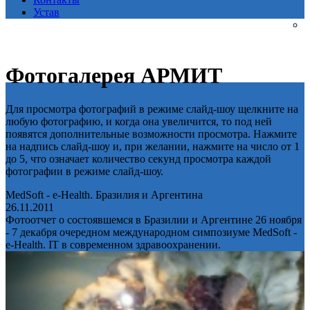
Устав
Фотогалерея АРМИТ
Для просмотра фотографий в режиме слайд-шоу щелкните на
любую фотографию, и когда она увеличится, то под ней
появятся дополнительные возможности просмотра. Нажмите
на надпись слайд-шоу и, при желании, нажмите на число от 1
до 5, что означает количество секунд просмотра каждой
фотографии в режиме слайд-шоу.
MedSoft - e-Health. Бразилия и Аргентина
26.11.2011
Фотоотчет о состоявшемся в Бразилии и Аргентине 26 ноября
- 7 декабря очередном международном симпозиуме MedSoft -
e-Health. IT в современном здравоохранении.