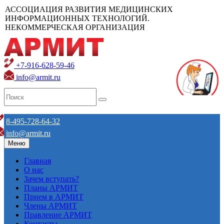
АССОЦИАЦИЯ РАЗВИТИЯ МЕДИЦИНСКИХ
ИНФОРМАЦИОННЫХ ТЕХНОЛОГИЙ.
НЕКОММЕРЧЕСКАЯ ОРГАНИЗАЦИЯ
+7-916-628-59-46
info@armit.ru
8-495-728-64-32
info@armit.ru
Меню
Главная
О нас
Зачем вступать?
Планы АРМИТ
Прием в АРМИТ
Члены АРМИТ
Правление АРМИТ
Контакты