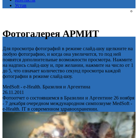
Устав
Фотогалерея АРМИТ
Для просмотра фотографий в режиме слайд-шоу щелкните на
любую фотографию, и когда она увеличится, то под ней
появятся дополнительные возможности просмотра. Нажмите
на надпись слайд-шоу и, при желании, нажмите на число от 1
до 5, что означает количество секунд просмотра каждой
фотографии в режиме слайд-шоу.
MedSoft - e-Health. Бразилия и Аргентина
26.11.2011
Фотоотчет о состоявшемся в Бразилии и Аргентине 26 ноября
- 7 декабря очередном международном симпозиуме MedSoft -
e-Health. IT в современном здравоохранении.