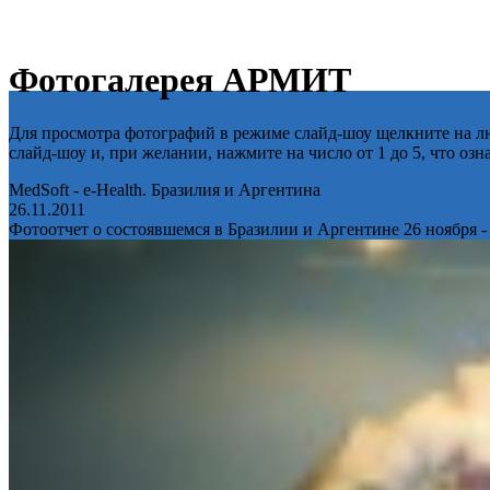
Фотогалерея АРМИТ
Для просмотра фотографий в режиме слайд-шоу щелкните на лю
слайд-шоу и, при желании, нажмите на число от 1 до 5, что оз
MedSoft - e-Health. Бразилия и Аргентина
26.11.2011
Фотоотчет о состоявшемся в Бразилии и Аргентине 26 ноября -