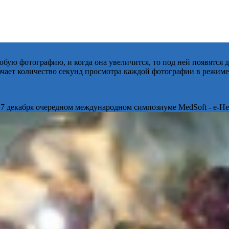
бую фотографию, и когда она увеличится, то под ней появятся
начает количество секунд просмотра каждой фотографии в режиме
 7 декабря очередном международном симпозиуме MedSoft - e-Hea