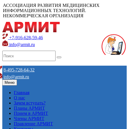
АССОЦИАЦИЯ РАЗВИТИЯ МЕДИЦИНСКИХ
ИНФОРМАЦИОННЫХ ТЕХНОЛОГИЙ.
НЕКОММЕРЧЕСКАЯ ОРГАНИЗАЦИЯ
+7-916-628-59-46
info@armit.ru
8-495-728-64-32
info@armit.ru
Меню
Главная
О нас
Зачем вступать?
Планы АРМИТ
Прием в АРМИТ
Члены АРМИТ
Правление АРМИТ
Контакты