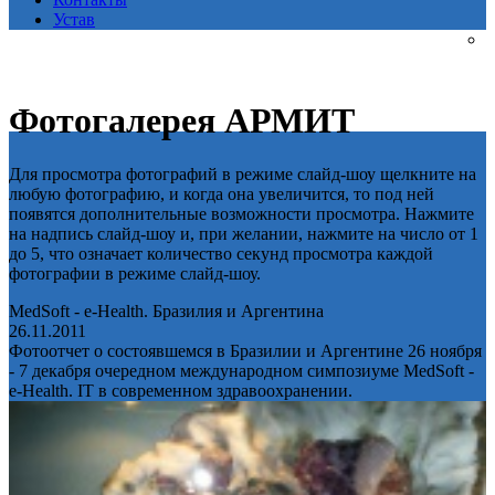
Устав
Фотогалерея АРМИТ
Для просмотра фотографий в режиме слайд-шоу щелкните на
любую фотографию, и когда она увеличится, то под ней
появятся дополнительные возможности просмотра. Нажмите
на надпись слайд-шоу и, при желании, нажмите на число от 1
до 5, что означает количество секунд просмотра каждой
фотографии в режиме слайд-шоу.
MedSoft - e-Health. Бразилия и Аргентина
26.11.2011
Фотоотчет о состоявшемся в Бразилии и Аргентине 26 ноября
- 7 декабря очередном международном симпозиуме MedSoft -
e-Health. IT в современном здравоохранении.