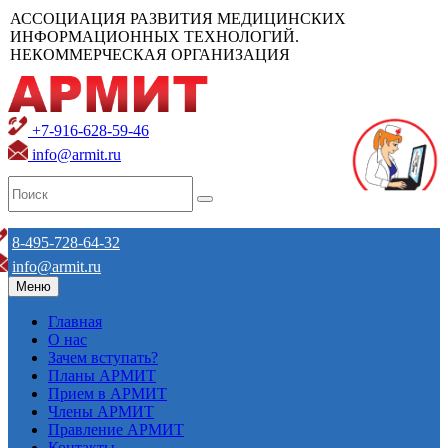
АССОЦИАЦИЯ РАЗВИТИЯ МЕДИЦИНСКИХ
ИНФОРМАЦИОННЫХ ТЕХНОЛОГИЙ.
НЕКОММЕРЧЕСКАЯ ОРГАНИЗАЦИЯ
+7-916-628-59-46
info@armit.ru
8-495-728-64-32
info@armit.ru
Меню
Главная
О нас
Зачем вступать?
Планы АРМИТ
Прием в АРМИТ
Члены АРМИТ
Правление АРМИТ
Контакты