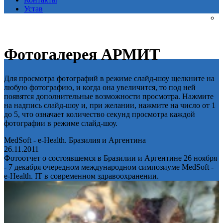
Устав
Фотогалерея АРМИТ
Для просмотра фотографий в режиме слайд-шоу щелкните на
любую фотографию, и когда она увеличится, то под ней
появятся дополнительные возможности просмотра. Нажмите
на надпись слайд-шоу и, при желании, нажмите на число от 1
до 5, что означает количество секунд просмотра каждой
фотографии в режиме слайд-шоу.
MedSoft - e-Health. Бразилия и Аргентина
26.11.2011
Фотоотчет о состоявшемся в Бразилии и Аргентине 26 ноября
- 7 декабря очередном международном симпозиуме MedSoft -
e-Health. IT в современном здравоохранении.