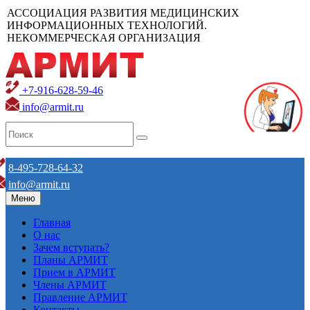
АССОЦИАЦИЯ РАЗВИТИЯ МЕДИЦИНСКИХ
ИНФОРМАЦИОННЫХ ТЕХНОЛОГИЙ.
НЕКОММЕРЧЕСКАЯ ОРГАНИЗАЦИЯ
+7-916-628-59-46
info@armit.ru
8-495-728-64-32
info@armit.ru
Меню
Главная
О нас
Зачем вступать?
Планы АРМИТ
Прием в АРМИТ
Члены АРМИТ
Правление АРМИТ
Контакты