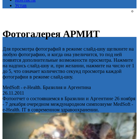
Устав
Фотогалерея АРМИТ
Для просмотра фотографий в режиме слайд-шоу щелкните на
любую фотографию, и когда она увеличится, то под ней
появятся дополнительные возможности просмотра. Нажмите
на надпись слайд-шоу и, при желании, нажмите на число от 1
до 5, что означает количество секунд просмотра каждой
фотографии в режиме слайд-шоу.
MedSoft - e-Health. Бразилия и Аргентина
26.11.2011
Фотоотчет о состоявшемся в Бразилии и Аргентине 26 ноября
- 7 декабря очередном международном симпозиуме MedSoft -
e-Health. IT в современном здравоохранении.