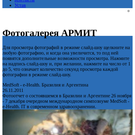
Устав
Фотогалерея АРМИТ
Для просмотра фотографий в режиме слайд-шоу щелкните на
любую фотографию, и когда она увеличится, то под ней
появятся дополнительные возможности просмотра. Нажмите
на надпись слайд-шоу и, при желании, нажмите на число от 1
до 5, что означает количество секунд просмотра каждой
фотографии в режиме слайд-шоу.
MedSoft - e-Health. Бразилия и Аргентина
26.11.2011
Фотоотчет о состоявшемся в Бразилии и Аргентине 26 ноября
- 7 декабря очередном международном симпозиуме MedSoft -
e-Health. IT в современном здравоохранении.