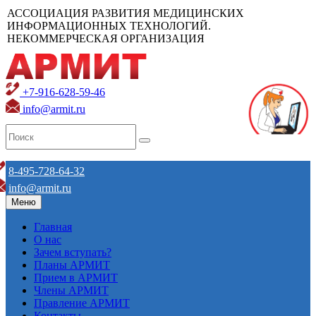
АССОЦИАЦИЯ РАЗВИТИЯ МЕДИЦИНСКИХ
ИНФОРМАЦИОННЫХ ТЕХНОЛОГИЙ.
НЕКОММЕРЧЕСКАЯ ОРГАНИЗАЦИЯ
+7-916-628-59-46
info@armit.ru
8-495-728-64-32
info@armit.ru
Меню
Главная
О нас
Зачем вступать?
Планы АРМИТ
Прием в АРМИТ
Члены АРМИТ
Правление АРМИТ
Контакты