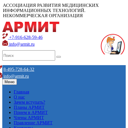
АССОЦИАЦИЯ РАЗВИТИЯ МЕДИЦИНСКИХ
ИНФОРМАЦИОННЫХ ТЕХНОЛОГИЙ.
НЕКОММЕРЧЕСКАЯ ОРГАНИЗАЦИЯ
+7-916-628-59-46
info@armit.ru
8-495-728-64-32
info@armit.ru
Меню
Главная
О нас
Зачем вступать?
Планы АРМИТ
Прием в АРМИТ
Члены АРМИТ
Правление АРМИТ
Контакты