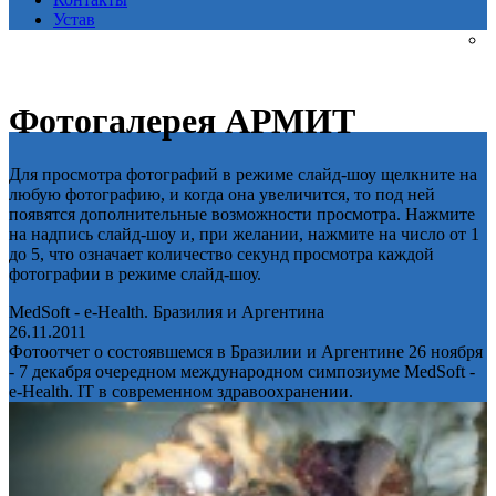
Устав
Фотогалерея АРМИТ
Для просмотра фотографий в режиме слайд-шоу щелкните на
любую фотографию, и когда она увеличится, то под ней
появятся дополнительные возможности просмотра. Нажмите
на надпись слайд-шоу и, при желании, нажмите на число от 1
до 5, что означает количество секунд просмотра каждой
фотографии в режиме слайд-шоу.
MedSoft - e-Health. Бразилия и Аргентина
26.11.2011
Фотоотчет о состоявшемся в Бразилии и Аргентине 26 ноября
- 7 декабря очередном международном симпозиуме MedSoft -
e-Health. IT в современном здравоохранении.