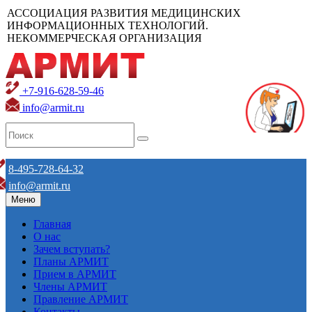
АССОЦИАЦИЯ РАЗВИТИЯ МЕДИЦИНСКИХ
ИНФОРМАЦИОННЫХ ТЕХНОЛОГИЙ.
НЕКОММЕРЧЕСКАЯ ОРГАНИЗАЦИЯ
+7-916-628-59-46
info@armit.ru
8-495-728-64-32
info@armit.ru
Меню
Главная
О нас
Зачем вступать?
Планы АРМИТ
Прием в АРМИТ
Члены АРМИТ
Правление АРМИТ
Контакты