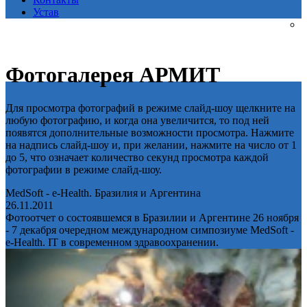
Устав
Фотогалерея АРМИТ
Для просмотра фотографий в режиме слайд-шоу щелкните на
любую фотографию, и когда она увеличится, то под ней
появятся дополнительные возможности просмотра. Нажмите
на надпись слайд-шоу и, при желании, нажмите на число от 1
до 5, что означает количество секунд просмотра каждой
фотографии в режиме слайд-шоу.
MedSoft - e-Health. Бразилия и Аргентина
26.11.2011
Фотоотчет о состоявшемся в Бразилии и Аргентине 26 ноября
- 7 декабря очередном международном симпозиуме MedSoft -
e-Health. IT в современном здравоохранении.