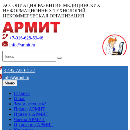
АССОЦИАЦИЯ РАЗВИТИЯ МЕДИЦИНСКИХ
ИНФОРМАЦИОННЫХ ТЕХНОЛОГИЙ.
НЕКОММЕРЧЕСКАЯ ОРГАНИЗАЦИЯ
+7-916-628-59-46
info@armit.ru
8-495-728-64-32
info@armit.ru
Меню
Главная
О нас
Зачем вступать?
Планы АРМИТ
Прием в АРМИТ
Члены АРМИТ
Правление АРМИТ
Контакты