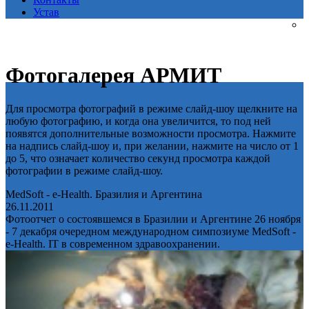
Устав
Фотогалерея АРМИТ
Для просмотра фотографий в режиме слайд-шоу щелкните на
любую фотографию, и когда она увеличится, то под ней
появятся дополнительные возможности просмотра. Нажмите
на надпись слайд-шоу и, при желании, нажмите на число от 1
до 5, что означает количество секунд просмотра каждой
фотографии в режиме слайд-шоу.
MedSoft - e-Health. Бразилия и Аргентина
26.11.2011
Фотоотчет о состоявшемся в Бразилии и Аргентине 26 ноября
- 7 декабря очередном международном симпозиуме MedSoft -
e-Health. IT в современном здравоохранении.