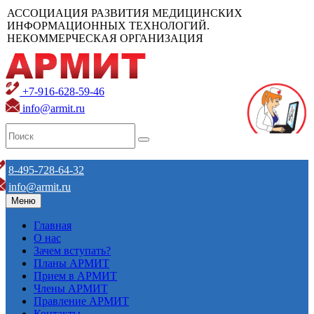
АССОЦИАЦИЯ РАЗВИТИЯ МЕДИЦИНСКИХ
ИНФОРМАЦИОННЫХ ТЕХНОЛОГИЙ.
НЕКОММЕРЧЕСКАЯ ОРГАНИЗАЦИЯ
+7-916-628-59-46
info@armit.ru
8-495-728-64-32
info@armit.ru
Меню
Главная
О нас
Зачем вступать?
Планы АРМИТ
Прием в АРМИТ
Члены АРМИТ
Правление АРМИТ
Контакты