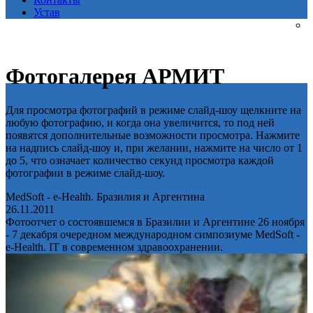
Устав
Фотогалерея АРМИТ
Для просмотра фотографий в режиме слайд-шоу щелкните на
любую фотографию, и когда она увеличится, то под ней
появятся дополнительные возможности просмотра. Нажмите
на надпись слайд-шоу и, при желании, нажмите на число от 1
до 5, что означает количество секунд просмотра каждой
фотографии в режиме слайд-шоу.
MedSoft - e-Health. Бразилия и Аргентина
26.11.2011
Фотоотчет о состоявшемся в Бразилии и Аргентине 26 ноября
- 7 декабря очередном международном симпозиуме MedSoft -
e-Health. IT в современном здравоохранении.