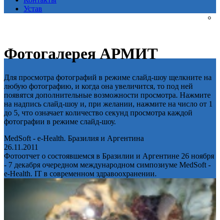
Устав
Фотогалерея АРМИТ
Для просмотра фотографий в режиме слайд-шоу щелкните на
любую фотографию, и когда она увеличится, то под ней
появятся дополнительные возможности просмотра. Нажмите
на надпись слайд-шоу и, при желании, нажмите на число от 1
до 5, что означает количество секунд просмотра каждой
фотографии в режиме слайд-шоу.
MedSoft - e-Health. Бразилия и Аргентина
26.11.2011
Фотоотчет о состоявшемся в Бразилии и Аргентине 26 ноября
- 7 декабря очередном международном симпозиуме MedSoft -
e-Health. IT в современном здравоохранении.