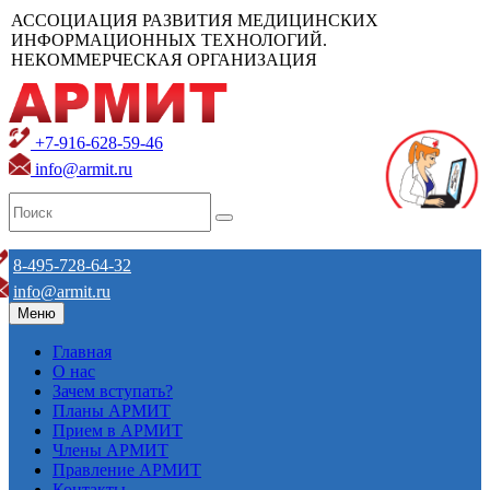
АССОЦИАЦИЯ РАЗВИТИЯ МЕДИЦИНСКИХ
ИНФОРМАЦИОННЫХ ТЕХНОЛОГИЙ.
НЕКОММЕРЧЕСКАЯ ОРГАНИЗАЦИЯ
+7-916-628-59-46
info@armit.ru
8-495-728-64-32
info@armit.ru
Меню
Главная
О нас
Зачем вступать?
Планы АРМИТ
Прием в АРМИТ
Члены АРМИТ
Правление АРМИТ
Контакты