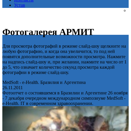
Устав
Фотогалерея АРМИТ
Для просмотра фотографий в режиме слайд-шоу щелкните на
любую фотографию, и когда она увеличится, то под ней
появятся дополнительные возможности просмотра. Нажмите
на надпись слайд-шоу и, при желании, нажмите на число от 1
до 5, что означает количество секунд просмотра каждой
фотографии в режиме слайд-шоу.
MedSoft - e-Health. Бразилия и Аргентина
26.11.2011
Фотоотчет о состоявшемся в Бразилии и Аргентине 26 ноября
- 7 декабря очередном международном симпозиуме MedSoft -
e-Health. IT в современном здравоохранении.