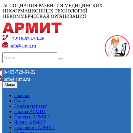
АССОЦИАЦИЯ РАЗВИТИЯ МЕДИЦИНСКИХ
ИНФОРМАЦИОННЫХ ТЕХНОЛОГИЙ.
НЕКОММЕРЧЕСКАЯ ОРГАНИЗАЦИЯ
+7-916-628-59-46
info@armit.ru
8-495-728-64-32
info@armit.ru
Меню
Главная
О нас
Зачем вступать?
Планы АРМИТ
Прием в АРМИТ
Члены АРМИТ
Правление АРМИТ
Контакты