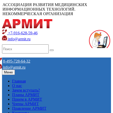
АССОЦИАЦИЯ РАЗВИТИЯ МЕДИЦИНСКИХ
ИНФОРМАЦИОННЫХ ТЕХНОЛОГИЙ.
НЕКОММЕРЧЕСКАЯ ОРГАНИЗАЦИЯ
+7-916-628-59-46
info@armit.ru
8-495-728-64-32
info@armit.ru
Меню
Главная
О нас
Зачем вступать?
Планы АРМИТ
Прием в АРМИТ
Члены АРМИТ
Правление АРМИТ
Контакты