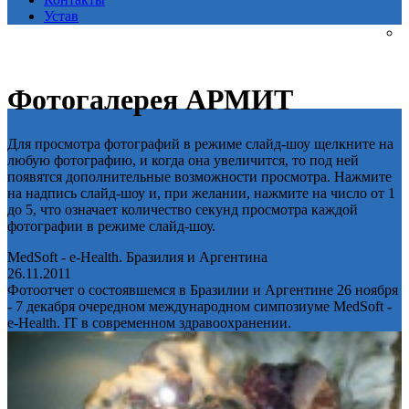
Устав
Фотогалерея АРМИТ
Для просмотра фотографий в режиме слайд-шоу щелкните на
любую фотографию, и когда она увеличится, то под ней
появятся дополнительные возможности просмотра. Нажмите
на надпись слайд-шоу и, при желании, нажмите на число от 1
до 5, что означает количество секунд просмотра каждой
фотографии в режиме слайд-шоу.
MedSoft - e-Health. Бразилия и Аргентина
26.11.2011
Фотоотчет о состоявшемся в Бразилии и Аргентине 26 ноября
- 7 декабря очередном международном симпозиуме MedSoft -
e-Health. IT в современном здравоохранении.