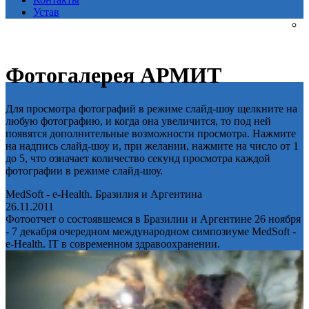
Устав
Фотогалерея АРМИТ
Для просмотра фотографий в режиме слайд-шоу щелкните на
любую фотографию, и когда она увеличится, то под ней
появятся дополнительные возможности просмотра. Нажмите
на надпись слайд-шоу и, при желании, нажмите на число от 1
до 5, что означает количество секунд просмотра каждой
фотографии в режиме слайд-шоу.
MedSoft - e-Health. Бразилия и Аргентина
26.11.2011
Фотоотчет о состоявшемся в Бразилии и Аргентине 26 ноября
- 7 декабря очередном международном симпозиуме MedSoft -
e-Health. IT в современном здравоохранении.