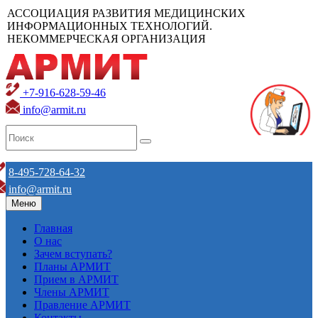
АССОЦИАЦИЯ РАЗВИТИЯ МЕДИЦИНСКИХ
ИНФОРМАЦИОННЫХ ТЕХНОЛОГИЙ.
НЕКОММЕРЧЕСКАЯ ОРГАНИЗАЦИЯ
+7-916-628-59-46
info@armit.ru
8-495-728-64-32
info@armit.ru
Меню
Главная
О нас
Зачем вступать?
Планы АРМИТ
Прием в АРМИТ
Члены АРМИТ
Правление АРМИТ
Контакты