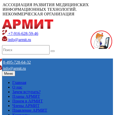
АССОЦИАЦИЯ РАЗВИТИЯ МЕДИЦИНСКИХ
ИНФОРМАЦИОННЫХ ТЕХНОЛОГИЙ.
НЕКОММЕРЧЕСКАЯ ОРГАНИЗАЦИЯ
+7-916-628-59-46
info@armit.ru
8-495-728-64-32
info@armit.ru
Меню
Главная
О нас
Зачем вступать?
Планы АРМИТ
Прием в АРМИТ
Члены АРМИТ
Правление АРМИТ
Контакты