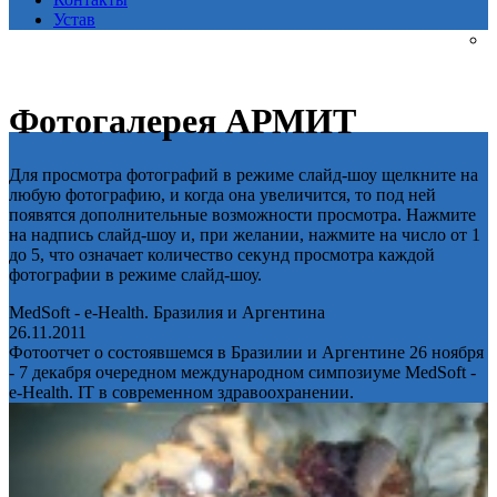
Устав
Фотогалерея АРМИТ
Для просмотра фотографий в режиме слайд-шоу щелкните на
любую фотографию, и когда она увеличится, то под ней
появятся дополнительные возможности просмотра. Нажмите
на надпись слайд-шоу и, при желании, нажмите на число от 1
до 5, что означает количество секунд просмотра каждой
фотографии в режиме слайд-шоу.
MedSoft - e-Health. Бразилия и Аргентина
26.11.2011
Фотоотчет о состоявшемся в Бразилии и Аргентине 26 ноября
- 7 декабря очередном международном симпозиуме MedSoft -
e-Health. IT в современном здравоохранении.