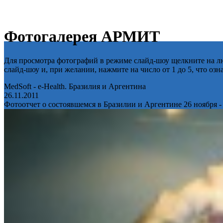
Фотогалерея АРМИТ
Для просмотра фотографий в режиме слайд-шоу щелкните на лю
слайд-шоу и, при желании, нажмите на число от 1 до 5, что оз
MedSoft - e-Health. Бразилия и Аргентина
26.11.2011
Фотоотчет о состоявшемся в Бразилии и Аргентине 26 ноября -