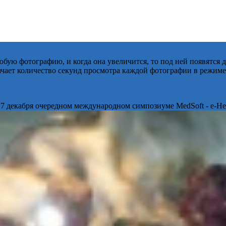
бую фотографию, и когда она увеличится, то под ней появятся
начает количество секунд просмотра каждой фотографии в режиме
 7 декабря очередном международном симпозиуме MedSoft - e-Hea